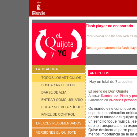
Flash player no encontrado
Para visualizar este sitio web es 
Descargar macromedia flash play
LA BITÁCORA
ARTÍCULOS
TODOS LOS ARTÍCULOS
Hay un total de
7
artículos
BUSCAR ARTÍCULOS
El perro de Don Quijote
DARSE DE ALTA
Autor/a:
Ramón Lez. Pintor y pro
ENTRAR COMO USUARIO
Guardado en
Vivencias persona
CREAR NUEVO ARTÍCULO
Os mando este corto, que es
especie de animación onírica
PANEL DE CONTROL
donde el mundo del quijote g
un sencillo toque musical, e
ENLACES RECOMENDADOS
que te transporta a una espe
Quise destacar al perro por 
VERSIONES EL QUIJOTE
menos importancia se le da e