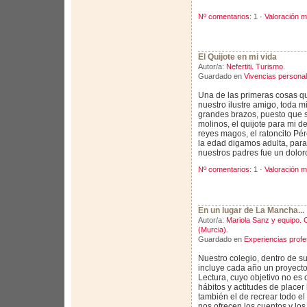
Nº comentarios
: 1 ·
Valoración m
El Quijote en mi vida
Autor/a:
Nefertiti. Turismo
.
Guardado en
Vivencias persona
Una de las primeras cosas que
nuestro ilustre amigo, toda m
grandes brazos, puesto que 
molinos, el quijote para mi d
reyes magos, el ratoncito Pér
la edad digamos adulta, par
nuestros padres fue un doloro
Nº comentarios
: 1 ·
Valoración m
En un lugar de La Mancha...
Autor/a:
Mariola Sanz y equipo. C
(Murcia)
.
Guardado en
Experiencias profe
Nuestro colegio, dentro de s
incluye cada año un proyecto
Lectura, cuyo objetivo no es 
hábitos y actitudes de placer 
también el de recrear todo e
nos ofrecen los cuentos y los