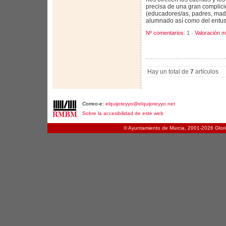
precisa de una gran complici
(educadores/as, padres, madr
alumnado así como del entus
Nº comentarios
: 1 ·
Valoración m
Hay un total de
7
artículos
Correo-e:
elquijoteyyo@elquijoteyyo.net
Sobre la accesibilidad de este web
© Ayuntamiento de Murcia, 2001-
2026 Glori