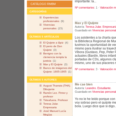
importante: la...
CATÁLOGO RMBM
Nº comentarios
: 1 ·
Valoración m
CATEGORÍAS
Experiencias
profesionales
(9)
Max y El Quijote
Vivencias
Autor/a:
Teresa Jular. Empresari
personales
(15)
Guardado en
Vivencias persona
ÚLTIMOS 5 ARTÍCULOS
Los asistentes a la charla q
la Biblioteca Regional de Mu
El Quijote a lápiz
(4)
tuvimos la oportunidad de ve
El perro de Don
mismo para ilustrar su trayect
Quijote
(3)
Víbora (Gustavo, Pep, Peter P
Benigno con la
actuales (Bardín, libros infant
clemencia templa la
portadas de CDs, algunos clip
justicia
(1)
mismo, uno de sus placeres r
Max y El Quijote
(3)
Banco de imágenes del
Nº comentarios
: 3 ·
Valoración m
Quijote: 1605-1905
(1)
ÚLTIMOS 5 AUTORES
Me cae bien
August Tharrats (THA).
Autor/a:
Leandro. Estudiante
.
Dibujante
Guardado en
Vivencias persona
Ramón Lez. Pintor y
profesor
Yo no le he leido porque co
Tirteafuera. Profesor
voy sobrao pero el quijote me
Teresa Jular.
bola. Luego dice que si digo..
Empresaria
José Manuel Lucía
Megías