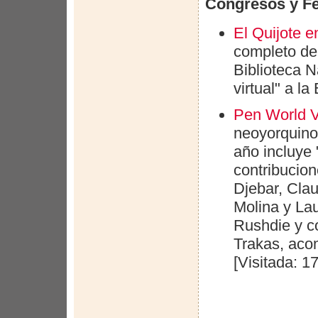
Congresos y Fe
El Quijote e
completo de
Biblioteca N
virtual" a l
Pen World V
neoyorquino 
año incluye 
contribucio
Djebar, Cla
Molina y La
Rushdie y c
Trakas, aco
[Visitada: 1