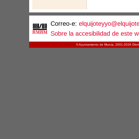
Correo-e:
elquijoteyyo@elquijot
Sobre la accesibilidad de este 
© Ayuntamiento de Murcia, 2001-
2026 Glori