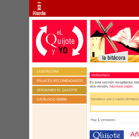
LA BITÁCORA
VERSIONES
ENLACES RECOMENDADOS
En esta sección recopilamos tod
otra versión,
háznoslo saber
.
VERSIONES EL QUIJOTE
Introduce uno o varios término
CATÁLOGO RMBM
Hay
1
versiones
Añ