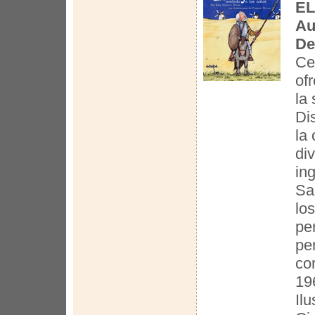
EL
Au
De
Ce
of
la
Di
la 
di
in
Sa
lo
pe
pe
co
19
Il