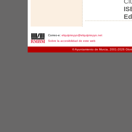
Ci
IS
Ed
Correo-e:
elquijoteyyo@elquijoteyyo.net
Sobre la accesibilidad de este web
© Ayuntamiento de Murcia, 2001-
2026 Glori