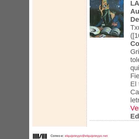
LA
Au
De
Tx
([1
Co
Gr
to
qu
Fie
El
Cas
le
Ve
Ed
Correo-e:
elquijoteyyo@elquijoteyyo.net