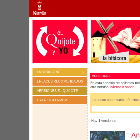
LA BITÁCORA
VERSIONES
ENLACES RECOMENDADOS
En esta sección recopilamos tod
otra versión,
háznoslo saber
.
VERSIONES EL QUIJOTE
Introduce uno o varios término
CATÁLOGO RMBM
Hay
1
versiones
Añ