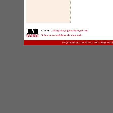
Correo-e:
elquijoteyyo@elquijoteyyo.net
Sobre la accesibilidad de este web
© Ayuntamiento de Murcia, 2001-
2026 Glori