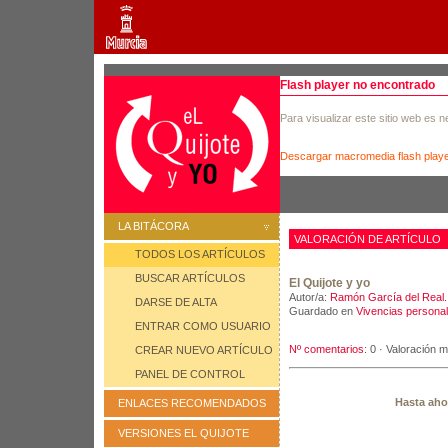
Flash player no encontrado
Para visualizar este sitio web es 
Descargar macromedia flash play
LA BITÁCORA
VALORACIÓN DE ARTÍCULO
TODOS LOS ARTÍCULOS
BUSCAR ARTÍCULOS
El Quijote y yo
Autor/a:
Ramón García del Real. 
DARSE DE ALTA
Guardado en
Vivencias persona
ENTRAR COMO USUARIO
Nº comentarios
: 0 · Valoración 
CREAR NUEVO ARTÍCULO
PANEL DE CONTROL
Hasta ahor
ENLACES RECOMENDADOS
VERSIONES EL QUIJOTE