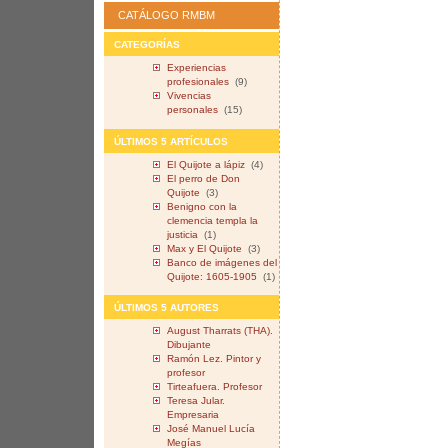
CATÁLOGO RMBM
CATEGORÍAS
Experiencias
profesionales
(9)
Vivencias
personales
(15)
ÚLTIMOS 5 ARTÍCULOS
El Quijote a lápiz
(4)
El perro de Don
Quijote
(3)
Benigno con la
clemencia templa la
justicia
(1)
Max y El Quijote
(3)
Banco de imágenes del
Quijote: 1605-1905
(1)
ÚLTIMOS 5 AUTORES
August Tharrats (THA).
Dibujante
Ramón Lez. Pintor y
profesor
Tirteafuera. Profesor
Teresa Jular.
Empresaria
José Manuel Lucía
Megías