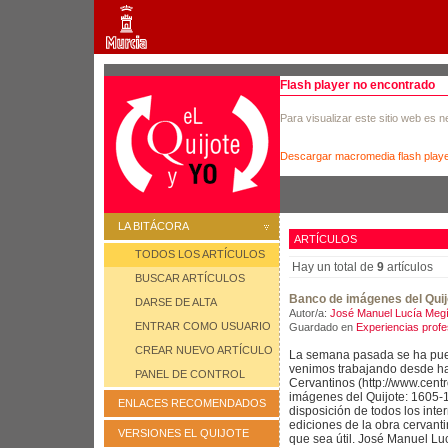
Flash player no encontrado
Para visualizar este sitio web es 
Descargar macromedia flash play
LA BITÁCORA
ARTÍCULOS
TODOS LOS ARTÍCULOS
Hay un total de
9
artículos
BUSCAR ARTÍCULOS
Banco de imágenes del Quij
DARSE DE ALTA
Autor/a:
José Manuel Lucía Meg
ENTRAR COMO USUARIO
Guardado en
Experiencias profe
CREAR NUEVO ARTÍCULO
La semana pasada se ha pues
venimos trabajando desde ha
PANEL DE CONTROL
Cervantinos (http://www.cent
imágenes del Quijote: 1605-
ENLACES RECOMENDADOS
disposición de todos los inte
ediciones de la obra cervanti
VERSIONES EL QUIJOTE
que sea útil. José Manuel Luc