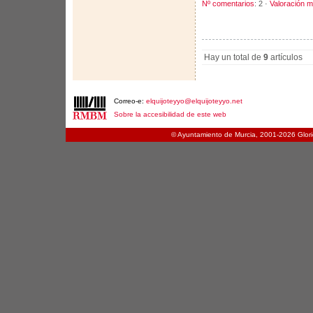
Nº comentarios
: 2 ·
Valoración m
Hay un total de
9
artículos
Correo-e:
elquijoteyyo@elquijoteyyo.net
Sobre la accesibilidad de este web
© Ayuntamiento de Murcia, 2001-
2026 Glori