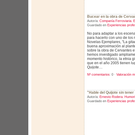
Bucear en la obra de Cerva
Autor/a:
Companía Ferroviaria. 
Guardado en
Experiencias profe
No para adaptar a los escenar
para hacerlo con uno de los 
Novelas Ejemplares, "La gitan
buena aproximación al plan
sobre la obra de Cervantes el
hemos investigado ampliament
momento histórico, la etnia g
que en el año 2005 tienen luga
Quijote....
Nº comentarios
: 0 ·
Valoración m
"Hable del Quijote sin tener 
Autor/a:
Ernesto Rodera. Humoris
Guardado en
Experiencias profe