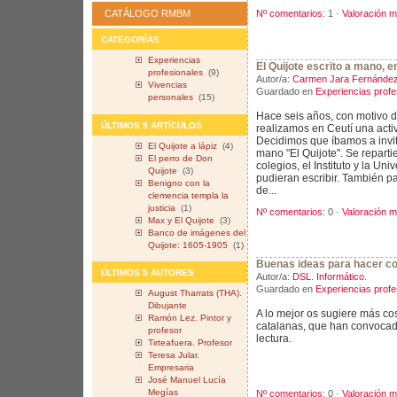
Nº comentarios
: 1 ·
Valoración m
CATÁLOGO RMBM
CATEGORÍAS
Experiencias
El Quijote escrito a mano, e
profesionales
(9)
Autor/a:
Carmen Jara Fernández. 
Vivencias
Guardado en
Experiencias profe
personales
(15)
Hace seis años, con motivo de
ÚLTIMOS 5 ARTÍCULOS
realizamos en Ceutí una activ
Decidimos que íbamos a invita
El Quijote a lápiz
(4)
mano "El Quijote". Se repartie
El perro de Don
colegios, el Instituto y la Un
Quijote
(3)
pudieran escribir. También p
Benigno con la
de...
clemencia templa la
justicia
(1)
Nº comentarios
: 0 ·
Valoración m
Max y El Quijote
(3)
Banco de imágenes del
Quijote: 1605-1905
(1)
Buenas ideas para hacer co
ÚLTIMOS 5 AUTORES
Autor/a:
DSL. Informático
.
Guardado en
Experiencias profe
August Tharrats (THA).
Dibujante
A lo mejor os sugiere más cos
Ramón Lez. Pintor y
catalanas, que han convocado
profesor
lectura.
Tirteafuera. Profesor
Teresa Jular.
Empresaria
José Manuel Lucía
Megías
Nº comentarios
: 0 ·
Valoración m