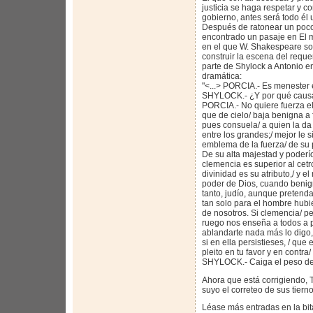
justicia se haga respetar y c
gobierno, antes será todo él
Después de ratonear un poco e
encontrado un pasaje en El m
en el que W. Shakespeare so
construir la escena del requ
parte de Shylock a Antonio e
dramática:
"<...> PORCIA.- Es menester 
SHYLOCK.- ¿Y por qué caus
PORCIA.- No quiere fuerza el 
que de cielo/ baja benigna a
pues consuela/ a quien la da
entre los grandes;/ mejor le s
emblema de la fuerza/ de su 
De su alta majestad y poderío:
clemencia es superior al cetro
divinidad es su atributo,/ y 
poder de Dios, cuando benigno
tanto, judío, aunque pretenda
tan solo para el hombre hubie
de nosotros. Si clemencia/ p
ruego nos enseña a todos a p
ablandarte nada más lo digo,/
si en ella persistieses, / que
pleito en tu favor y en contra
SHYLOCK.- Caiga el peso de 
Ahora que está corrigiendo, T
suyo el correteo de sus tiern
Léase más entradas en la bi