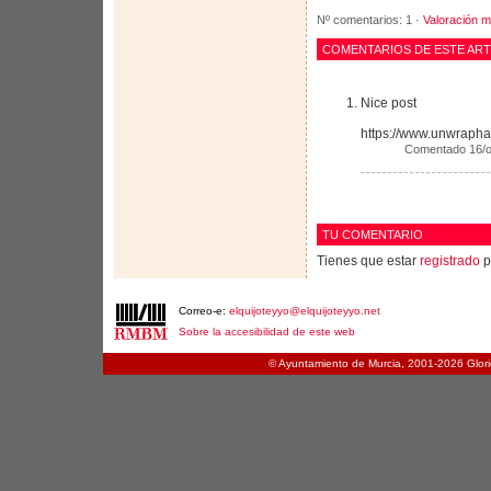
Nº comentarios: 1 ·
Valoración m
COMENTARIOS DE ESTE AR
Nice post
https://www.unwrapha
Comentado
16/o
TU COMENTARIO
Tienes que estar
registrado
p
Correo-e:
elquijoteyyo@elquijoteyyo.net
Sobre la accesibilidad de este web
© Ayuntamiento de Murcia, 2001-
2026 Glori