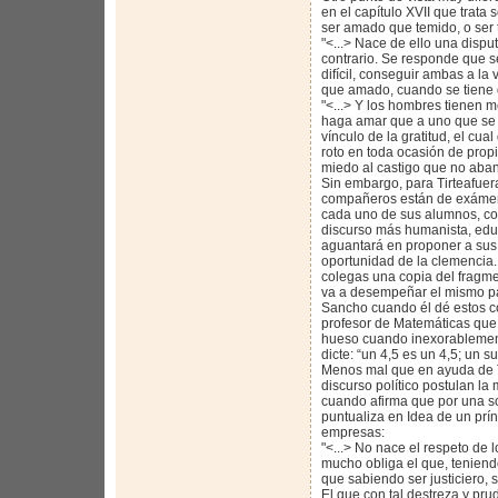
en el capítulo XVII que trata 
ser amado que temido, o ser
"<...> Nace de ello una dispu
contrario. Se responde que s
difícil, conseguir ambas a l
que amado, cuando se tiene 
"<...> Y los hombres tienen 
haga amar que a uno que se h
vínculo de la gratitud, el cu
roto en toda ocasión de propi
miedo al castigo que no aba
Sin embargo, para Tirteafuera
compañeros están de exámenes
cada uno de sus alumnos, co
discurso más humanista, educ
aguantará en proponer a sus 
oportunidad de la clemencia.
colegas una copia del fragmen
va a desempeñar el mismo pa
Sancho cuando él dé estos c
profesor de Matemáticas que 
hueso cuando inexorablement
dicte: “un 4,5 es un 4,5; un
Menos mal que en ayuda de T
discurso político postulan la
cuando afirma que por una sol
puntualiza en Idea de un prín
empresas:
"<...> No nace el respeto de 
mucho obliga el que, teniend
que sabiendo ser justiciero,
El que con tal destreza y pru