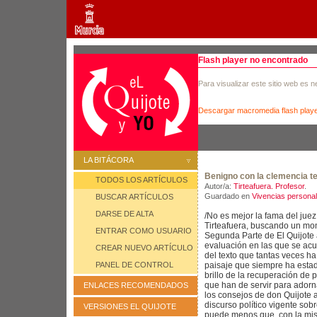
Flash player no encontrado
Para visualizar este sitio web es 
Descargar macromedia flash play
LA BITÁCORA
Benigno con la clemencia te
TODOS LOS ARTÍCULOS
Autor/a:
Tirteafuera. Profesor
.
Guardado en
Vivencias persona
BUSCAR ARTÍCULOS
DARSE DE ALTA
/No es mejor la fama del juez
Tirteafuera, buscando un mom
ENTRAR COMO USUARIO
Segunda Parte de El Quijote al
evaluación en las que se ac
CREAR NUEVO ARTÍCULO
del texto que tantas veces ha
PANEL DE CONTROL
paisaje que siempre ha estado
brillo de la recuperación de
que han de servir para adorn
ENLACES RECOMENDADOS
los consejos de don Quijote 
discurso político vigente sobr
VERSIONES EL QUIJOTE
puede menos que, con la mis