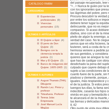
del paisaje recuperado, leer 
CATÁLOGO RMBM
"<...> Nunca te guíes por la 
con los ignorantes que pres
CATEGORÍAS
las lágrimas del pobre, pero n
Procura descubrir la verdad 
Experiencias
por entre los sollozos e imp
profesionales
(9)
debiere tener lugar la equidad
Vivencias
delincuente, que no es mejor 
personales
(15)
compasivo. Si acaso doblares 
dádiva, sino con el de la mis
ÚLTIMOS 5 ARTÍCULOS
pleito de algún tu enemigo, ap
verdad del caso. No te ciegue
El Quijote a lápiz
(4)
yerros que en ella hicieres, l
El perro de Don
tuvieren, será a costa de tu 
Quijote
(3)
hermosa veniere a pedirte just
Benigno con la
de sus gemidos, y considera d
clemencia templa la
quieres que se anegue tu razó
justicia
(1)
que has de castigar con obras
Max y El Quijote
(3)
desdichado la pena del suplic
Banco de imágenes del
culpado que cayere debajo de
Quijote: 1605-1905
(1)
sujeto a las condiciones de 
cuanto fuere de tu parte, sin 
ÚLTIMOS 5 AUTORES
piadoso y clemente, porque, 
August Tharrats (THA).
iguales, más resplandece y c
Dibujante
el de la justicia. Si estos pr
Ramón Lez. Pintor y
luengos tus días, tu fama ser
profesor
indecible, casarás tus hijos c
Tirteafuera. Profesor
vivirás en paz y beneplácito 
Teresa Jular.
te alcanzará el de la muerte,
Empresaria
las tiernas y delicadas manos
José Manuel Lucía
II, 42
Megías
Otro punto de vista muy dife