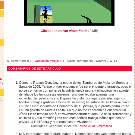
Clic aquí para ver vídeo Flash
(2 MB)
Nº comentarios: 3 ·
Valoración media
: 4,5 · Último comentario:
01/may/18 11:14
COMENTARIOS DE ESTE ARTÍCULO
del
Conocí a Ramón González la noche de los Tambores de Mula, en Semana
(1)
Santa de 2005. Ya ése primer encuentro fue sorprendente y creativo, pues él
no se conformó con ponerse la sobria túnica negra y el inquietante capirote
de tela de los tamboristas muleños, sino que llevaba además una
espectacular peluca fucsia. Dspués he visto, por aquí y por allá, algunos
).
bonitos trabajos gráficos salidos de su mano; he sabido de su labor activa en
el Cine Club "Segundo de Chomón" y de su pintura, que pronto podrá verse
en una galería de Murcia capital. Lo que no me esperaba es encontrar un
vídeo Flash firmado por él en www.notodofilmfest.com. Se titula "retornable" y
os invito a verlo también junto con este poético trabajo inédito que nos ha
enviado a la bitácora y que recomiendo vivamente.
Comentado
10/ene/06 10:25
por
Teresa Jular. Empresaria
Muy interesante. me gustaria saber si Ramon tiene una web donde se pueda