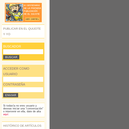
PUBLICAR EN EL QUIJOTE
Y YO
BUSCADOR
ACCEDER COMO
USUARIO
CONTRASEÑA
Si todavía no eres usuario y
deseas iniciar una "conversación"
o intervenir en ella, date de alta
aquí.
HISTÓRICO DE ARTÍCULOS