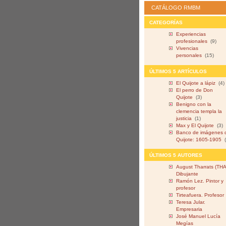
CATÁLOGO RMBM
CATEGORÍAS
Experiencias
profesionales
(9)
Vivencias
personales
(15)
ÚLTIMOS 5 ARTÍCULOS
El Quijote a lápiz
(4)
El perro de Don
Quijote
(3)
Benigno con la
clemencia templa la
justicia
(1)
Max y El Quijote
(3)
Banco de imágenes 
Quijote: 1605-1905
ÚLTIMOS 5 AUTORES
August Tharrats (THA
Dibujante
Ramón Lez. Pintor y
profesor
Tirteafuera. Profesor
Teresa Jular.
Empresaria
José Manuel Lucía
Megías