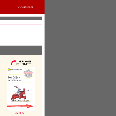
www.murcia.es
7