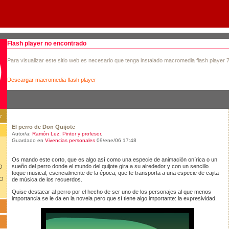
Flash player no encontrado
Para visualizar este sitio web es necesario que tenga instalado macromedia flash player 
Descargar macromedia flash player
El perro de Don Quijote
Autor/a:
Ramón Lez. Pintor y profesor
.
Guardado en
Vivencias personales
09/ene/06 17:48
Os mando este corto, que es algo así como una especie de animación onírica o un
sueño del perro donde el mundo del quijote gira a su alrededor y con un sencillo
O
toque musical, esencialmente de la época, que te transporta a una especie de cajita
LO
de música de los recuerdos.
Quise destacar al perro por el hecho de ser uno de los personajes al que menos
importancia se le da en la novela pero que sí tiene algo importante: la expresividad.