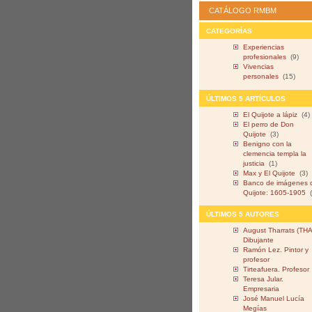
CATÁLOGO RMBM
CATEGORÍAS
Experiencias
profesionales
(9)
Vivencias
personales
(15)
ÚLTIMOS 5 ARTÍCULOS
El Quijote a lápiz
(4)
El perro de Don
Quijote
(3)
Benigno con la
clemencia templa la
justicia
(1)
Max y El Quijote
(3)
Banco de imágenes 
Quijote: 1605-1905
ÚLTIMOS 5 AUTORES
August Tharrats (THA
Dibujante
Ramón Lez. Pintor y
profesor
Tirteafuera. Profesor
Teresa Jular.
Empresaria
José Manuel Lucía
Megías