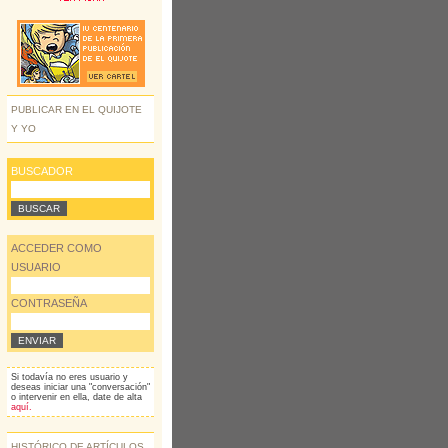
PUBLICAR EN EL QUIJOTE
Y YO
BUSCADOR
ACCEDER COMO
USUARIO
CONTRASEÑA
Si todavía no eres usuario y
deseas iniciar una "conversación"
o intervenir en ella, date de alta
aquí.
HISTÓRICO DE ARTÍCULOS