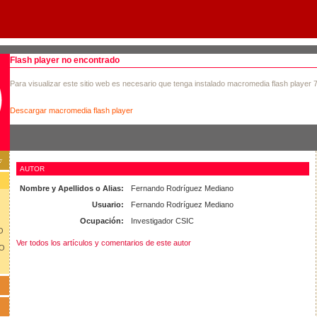
Flash player no encontrado
Para visualizar este sitio web es necesario que tenga instalado macromedia flash player 
Descargar macromedia flash player
AUTOR
Nombre y Apellidos o Alias:
Fernando Rodríguez Mediano
Usuario:
Fernando Rodríguez Mediano
Ocupación:
Investigador CSIC
O
Ver todos los artículos y comentarios de este autor
LO