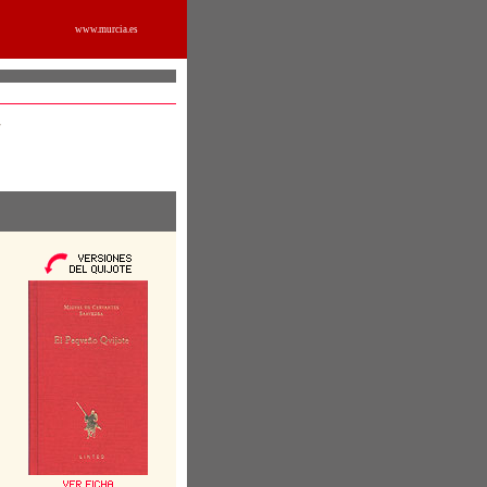
www.murcia.es
7