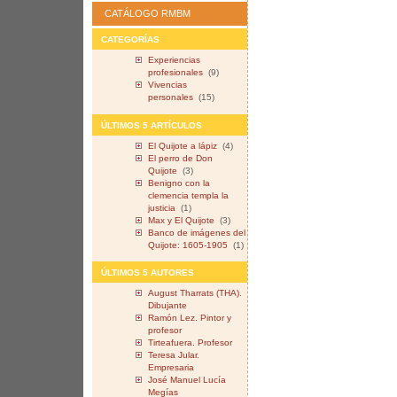
CATÁLOGO RMBM
CATEGORÍAS
Experiencias
profesionales
(9)
Vivencias
personales
(15)
ÚLTIMOS 5 ARTÍCULOS
El Quijote a lápiz
(4)
El perro de Don
Quijote
(3)
Benigno con la
clemencia templa la
justicia
(1)
Max y El Quijote
(3)
Banco de imágenes del
Quijote: 1605-1905
(1)
ÚLTIMOS 5 AUTORES
August Tharrats (THA).
Dibujante
Ramón Lez. Pintor y
profesor
Tirteafuera. Profesor
Teresa Jular.
Empresaria
José Manuel Lucía
Megías