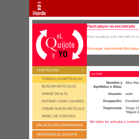
Flash player no encontrado
Para visualizar este sitio web es 
Descargar macromedia flash play
LA BITÁCORA
AUTOR
TODOS LOS ARTÍCULOS
Nombre y
Alba Hita
BUSCAR ARTÍCULOS
Apellidos o Alias:
Usuario:
aube
DARSE DE ALTA
Ocupación:
Estudian
ENTRAR COMO USUARIO
Trayectoria:
Tengo 13
CREAR NUEVO ARTÍCULO
"Miguel 
PANEL DE CONTROL
Ver todos los artículos y coment
ENLACES RECOMENDADOS
VERSIONES EL QUIJOTE