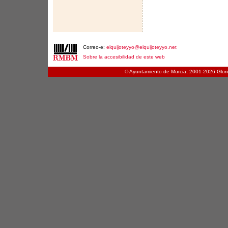
Correo-e:
elquijoteyyo@elquijoteyyo.net
Sobre la accesibilidad de este web
© Ayuntamiento de Murcia, 2001-
2026 Glori