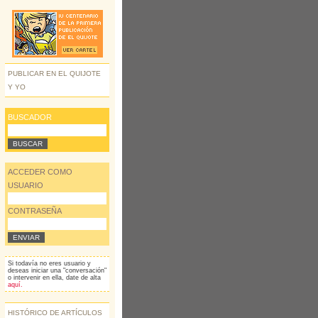
PUBLICAR EN EL QUIJOTE
Y YO
BUSCADOR
ACCEDER COMO
USUARIO
CONTRASEÑA
Si todavía no eres usuario y
deseas iniciar una "conversación"
o intervenir en ella, date de alta
aquí.
HISTÓRICO DE ARTÍCULOS