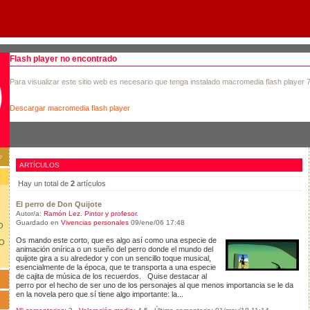
Flash player no encontrado
Para visualizar este sitio web es necesario que tenga instalado macromedia flash player 
Descargar macromedia flash player
ARTÍCULOS
Hay un total de
2
artículos
El perro de Don Quijote
Autor/a:
Ramón Lez. Pintor y profesor
.
Guardado en
Vivencias personales
09/ene/06 17:48
O
Os mando este corto, que es algo así como una especie de
LO
animación onírica o un sueño del perro donde el mundo del
quijote gira a su alrededor y con un sencillo toque musical,
esencialmente de la época, que te transporta a una especie
de cajita de música de los recuerdos. Quise destacar al
perro por el hecho de ser uno de los personajes al que menos importancia se le da
en la novela pero que sí tiene algo importante: la...