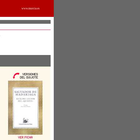
www.murcia.es
7