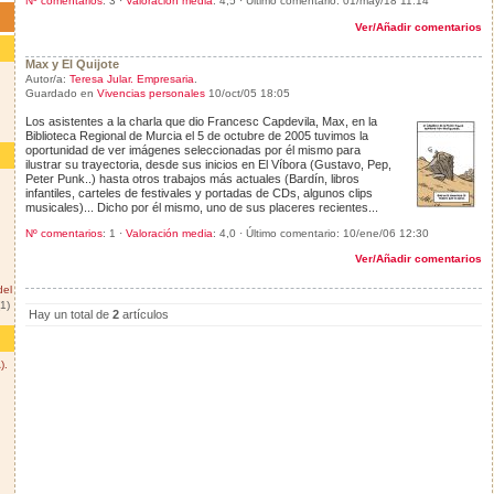
Nº comentarios
: 3 ·
Valoración media
: 4,5 · Último comentario:
01/may/18 11:14
Ver/Añadir comentarios
Max y El Quijote
Autor/a:
Teresa Jular. Empresaria
.
Guardado en
Vivencias personales
10/oct/05 18:05
Los asistentes a la charla que dio Francesc Capdevila, Max, en la
Biblioteca Regional de Murcia el 5 de octubre de 2005 tuvimos la
oportunidad de ver imágenes seleccionadas por él mismo para
ilustrar su trayectoria, desde sus inicios en El Víbora (Gustavo, Pep,
Peter Punk..) hasta otros trabajos más actuales (Bardín, libros
infantiles, carteles de festivales y portadas de CDs, algunos clips
musicales)... Dicho por él mismo, uno de sus placeres recientes...
Nº comentarios
: 1 ·
Valoración media
: 4,0 · Último comentario:
10/ene/06 12:30
Ver/Añadir comentarios
del
(1)
Hay un total de
2
artículos
).