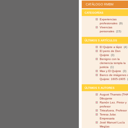
CATÁLOGO RMBM
CATEGORÍAS
Experiencias
profesionales
(9)
Vivencias
personales
(15)
ÚLTIMOS 5 ARTÍCULOS
El Quijote a lápiz
(4)
El perro de Don
Quijote
(3)
Benigno con la
clemencia templa la
justicia
(1)
Max y El Quijote
(3)
Banco de imágenes 
Quijote: 1605-1905
ÚLTIMOS 5 AUTORES
August Tharrats (THA
Dibujante
Ramón Lez. Pintor y
profesor
Tirteafuera. Profesor
Teresa Jular.
Empresaria
José Manuel Lucía
Megías