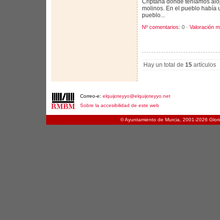
Criptana donde teníamos alo
molinos. En el pueblo había 
pueblo...
Nº comentarios
: 0 ·
Valoración m
Hay un total de
15
artículos
Correo-e:
elquijoteyyo@elquijoteyyo.net
Sobre la accesibilidad de este web
© Ayuntamiento de Murcia, 2001-
2026 Glori