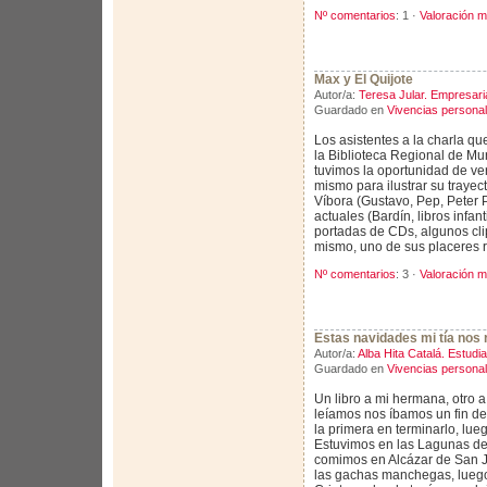
Nº comentarios
: 1 ·
Valoración m
Max y El Quijote
Autor/a:
Teresa Jular. Empresari
Guardado en
Vivencias persona
Los asistentes a la charla q
la Biblioteca Regional de Mu
tuvimos la oportunidad de ve
mismo para ilustrar su trayect
Víbora (Gustavo, Pep, Peter P
actuales (Bardín, libros infant
portadas de CDs, algunos clip
mismo, uno de sus placeres r
Nº comentarios
: 3 ·
Valoración m
Estas navidades mi tía nos r
Autor/a:
Alba Hita Catalá. Estudi
Guardado en
Vivencias persona
Un libro a mi hermana, otro a e
leíamos nos íbamos un fin d
la primera en terminarlo, lue
Estuvimos en las Lagunas de
comimos en Alcázar de San J
las gachas manchegas, lueg