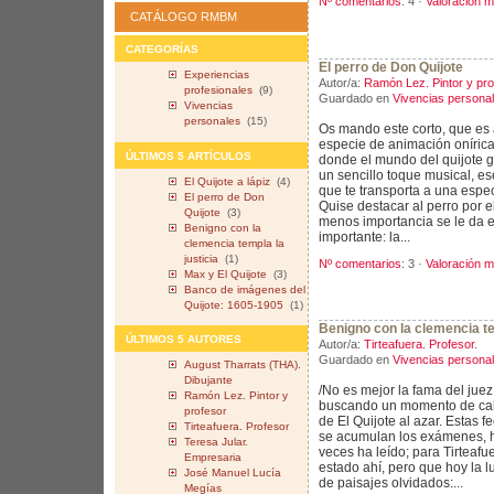
Nº comentarios
: 4 ·
Valoración m
CATÁLOGO RMBM
CATEGORÍAS
El perro de Don Quijote
Experiencias
Autor/a:
Ramón Lez. Pintor y pro
profesionales
(9)
Guardado en
Vivencias persona
Vivencias
personales
(15)
Os mando este corto, que es
especie de animación onírica
ÚLTIMOS 5 ARTÍCULOS
donde el mundo del quijote g
un sencillo toque musical, e
El Quijote a lápiz
(4)
que te transporta a una espe
El perro de Don
Quise destacar al perro por 
Quijote
(3)
menos importancia se le da e
Benigno con la
importante: la...
clemencia templa la
justicia
(1)
Nº comentarios
: 3 ·
Valoración m
Max y El Quijote
(3)
Banco de imágenes del
Quijote: 1605-1905
(1)
Benigno con la clemencia te
ÚLTIMOS 5 AUTORES
Autor/a:
Tirteafuera. Profesor
.
Guardado en
Vivencias persona
August Tharrats (THA).
Dibujante
/No es mejor la fama del juez
Ramón Lez. Pintor y
buscando un momento de calm
profesor
de El Quijote al azar. Estas f
Tirteafuera. Profesor
se acumulan los exámenes, h
Teresa Jular.
veces ha leído; para Tirteaf
Empresaria
estado ahí, pero que hoy la lu
José Manuel Lucía
de paisajes olvidados:...
Megías