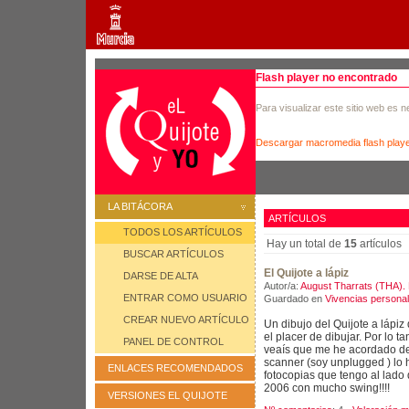
Flash player no encontrado
Para visualizar este sitio web es 
Descargar macromedia flash play
LA BITÁCORA
ARTÍCULOS
TODOS LOS ARTÍCULOS
Hay un total de
15
artículos
BUSCAR ARTÍCULOS
El Quijote a lápiz
DARSE DE ALTA
Autor/a:
August Tharrats (THA). 
ENTRAR COMO USUARIO
Guardado en
Vivencias persona
CREAR NUEVO ARTÍCULO
Un dibujo del Quijote a lápiz 
el placer de dibujar. Por lo t
PANEL DE CONTROL
veaís que me he acordado d
scanner (soy unplugged ) lo 
ENLACES RECOMENDADOS
fotocopias que tengo al lado
2006 con mucho swing!!!!
VERSIONES EL QUIJOTE