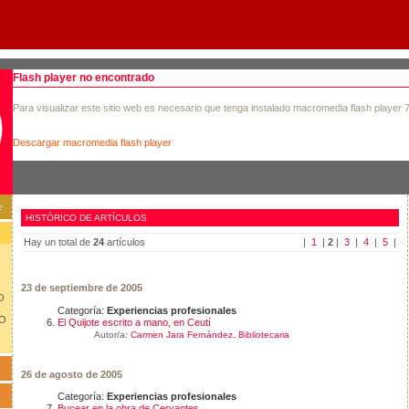
Flash player no encontrado
Para visualizar este sitio web es necesario que tenga instalado macromedia flash player 
Descargar macromedia flash player
HISTÓRICO DE ARTÍCULOS
Hay un total de
24
artículos
|
1
|
2
|
3
|
4
|
5
|
23 de septiembre de 2005
O
Categoría:
Experiencias profesionales
LO
El Quijote escrito a mano, en Ceutí
Autor/a:
Carmen Jara Fernández. Bibliotecaria
26 de agosto de 2005
Categoría:
Experiencias profesionales
Bucear en la obra de Cervantes