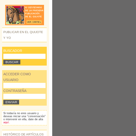
PUBLICAR EN EL QUIJOTE
Y YO
BUSCADOR
ACCEDER COMO
USUARIO
CONTRASEÑA
Si todavía no eres usuario y
deseas iniciar una "conversación"
o intervenir en ella, date de alta
aquí.
HISTÓRICO DE ARTÍCULOS