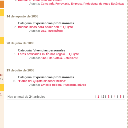
Autor/a:
Companía Ferroviaria. Empresa Profesional de Artes Escénicas
14 de agosto de 2005
Categoría:
Experiencias profesionales
Buenas ideas para hacer con El Quijote
Autor/a:
DSL. Informático
28 de julio de 2005
Categoría:
Vivencias personales
Estas navidades mi tía nos regaló El Quijote
Autor/a:
Alba Hita Catalá. Estudiante
19 de julio de 2005
del
Categoría:
Experiencias profesionales
(1)
"Hable del Quijote sin tener ni idea"
Autor/a:
Ernesto Rodera. Humorista gráfico
).
Hay un total de
24
artículos
|
1
|
2
|
3
|
4
|
5
|