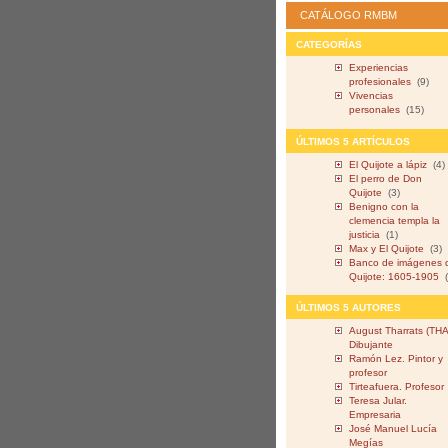
CATÁLOGO RMBM
CATEGORÍAS
Experiencias
profesionales
(9)
Vivencias
personales
(15)
ÚLTIMOS 5 ARTÍCULOS
El Quijote a lápiz
(4)
El perro de Don
Quijote
(3)
Benigno con la
clemencia templa la
justicia
(1)
Max y El Quijote
(3)
Banco de imágenes 
Quijote: 1605-1905
ÚLTIMOS 5 AUTORES
August Tharrats (THA
Dibujante
Ramón Lez. Pintor y
profesor
Tirteafuera. Profesor
Teresa Jular.
Empresaria
José Manuel Lucía
Megías