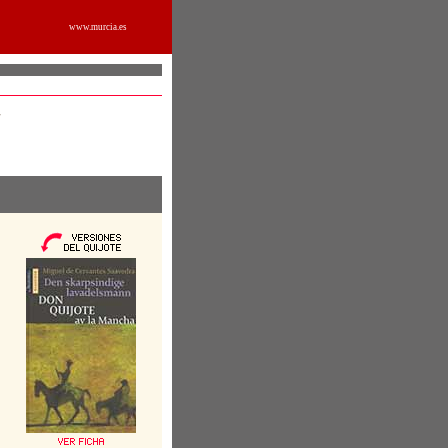
www.murcia.es
7