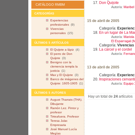
Don Quijote
CATÁLOGO RMBM
Autor/a:
Maribel
CATEGORÍAS
15 de abril de 2005
Experiencias
profesionales
(9)
Categoría:
Experienc
Vivencias
En un lugar de La Man
personales
(15)
Autor/a:
Mariola
El Esparragal (
ÚLTIMOS 5 ARTÍCULOS
Categoría:
Vivencias
La cárcel y el cordel
El Quijote a lápiz
(4)
Autor/a:
Fernand
El perro de Don
Quijote
(3)
Benigno con la
clemencia templa la
13 de abril de 2005
justicia
(1)
Categoría:
Experienc
Max y El Quijote
(3)
Inspiraciones cervant
Banco de imágenes del
Autor/a:
Equipo 
Quijote: 1605-1905
(1)
ÚLTIMOS 5 AUTORES
Hay un total de
24
artículos
August Tharrats (THA).
Dibujante
Ramón Lez. Pintor y
profesor
Tirteafuera. Profesor
Teresa Jular.
Empresaria
José Manuel Lucía
Megías