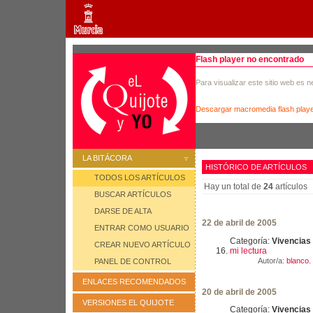
Flash player no encontrado
Para visualizar este sitio web es 
Descargar macromedia flash play
LA BITÁCORA
HISTÓRICO DE ARTÍCULOS
TODOS LOS ARTÍCULOS
Hay un total de
24
artículos
BUSCAR ARTÍCULOS
DARSE DE ALTA
22 de abril de 2005
ENTRAR COMO USUARIO
Categoría:
Vivencias
CREAR NUEVO ARTÍCULO
mi lectura
Autor/a:
blanco. 
PANEL DE CONTROL
ENLACES RECOMENDADOS
20 de abril de 2005
VERSIONES EL QUIJOTE
Categoría:
Vivencias