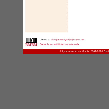
Correo-e:
elquijoteyyo@elquijoteyyo.net
Sobre la accesibilidad de este web
© Ayuntamiento de Murcia, 2001-
2026 Glori